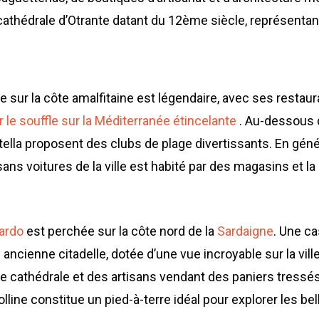
athédrale d’Otrante datant du 12ème siècle, représentant 
laise sur la côte amalfitaine est légendaire, avec ses resta
 le souffle sur la Méditerranée étincelante
. Au-dessous d
lla proposent des clubs de plage divertissants. En génér
 sans voitures de la ville est habité par des magasins et l
ardo
est perchée sur la côte nord de la
Sardaigne
. Une c
ncienne citadelle, dotée d’une vue incroyable sur la vill
une cathédrale et des artisans vendant des paniers tressés 
line constitue un pied-à-terre idéal pour explorer les be