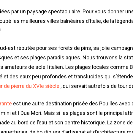
es par un paysage spectaculaire. Pour vous donner une i
upé les meilleures villes balnéaires d’Italie, de la légenda
!
sud-est réputée pour ses forêts de pins, sa jolie campagne 
sques et ses plages paradisiaques. Nous trouvons la stati
s amateurs de soleil italien. Les plages locales comme Ba
 et des eaux peu profondes et translucides qui s’étenden
ur de pierre du XVIe siècle
, qui servait autrefois de tour d
rante
est une autre destination prisée des Pouilles avec d
ini et I Due Mori. Mais si les plages sont le principal attr
de au bord de l’eau et son centre historique. La zone 
baguetterias, de boutiques d’artisanat et d’architecture