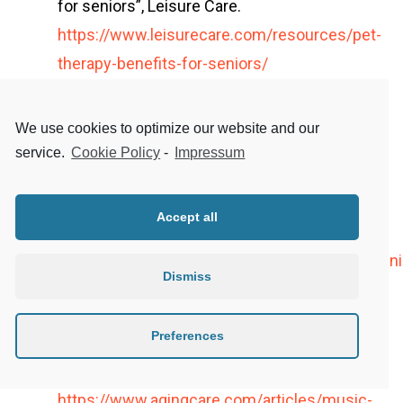
for seniors”, Leisure Care.
https://www.leisurecare.com/resources/pet-
therapy-benefits-for-seniors/
American Senior Communities, “The
We use cookies to optimize our website and our
benefits of therapy animals for seniors”,
service.
Cookie Policy
-
Impressum
American Senior Communities, 23 July
2014.
https://www.asccare.com/benefits-
Accept all
therapy-animals-
seniors/#:~:text=Pet%20therapy%20for%20se
Dismiss
Anne-Marie Botek, « Healing Harmonies :
Preferences
Music therapy for seniors ad
caregivers”, AgingCare, 11 May 2022.
https://www.agingcare.com/articles/music-