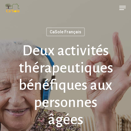
Skip
Men
to
main
content
CaSole Français
Deux activités
thérapeutiques
bénéfiques aux
personnes
âgées