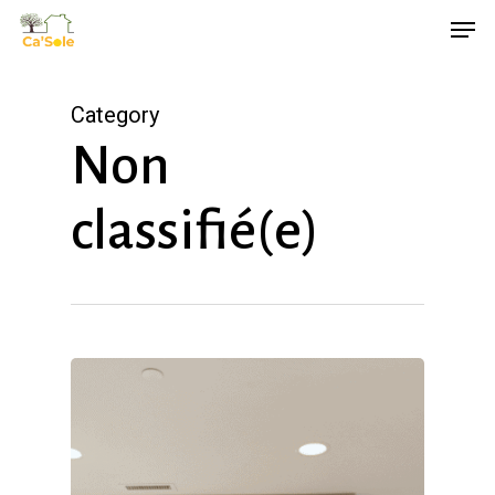
Skip
Men
to
main
Category
content
Non
classifié(e)